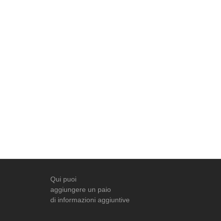
Qui puoi
aggiungere un paio
di informazioni aggiuntive