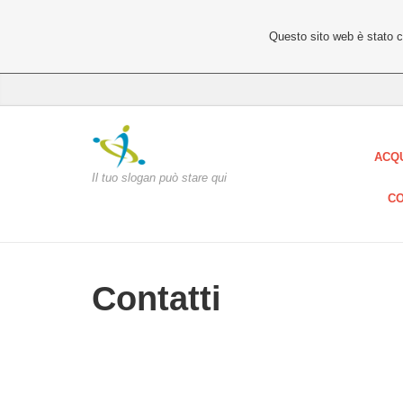
Questo sito web è stato 
ACQ
Il tuo slogan può stare qui
CO
Contatti