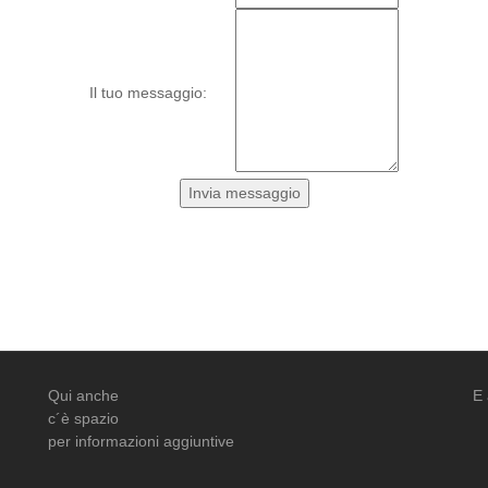
Il tuo messaggio:
Qui anche
E 
c´è spazio
per informazioni aggiuntive